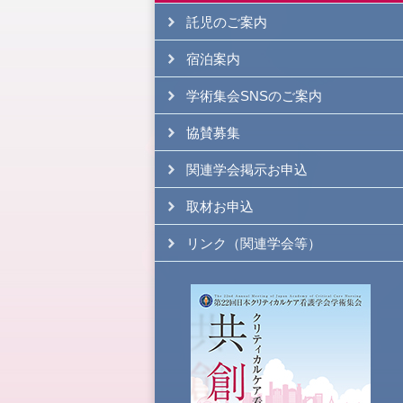
託児のご案内
宿泊案内
学術集会SNSのご案内
協賛募集
関連学会掲示お申込
取材お申込
リンク（関連学会等）