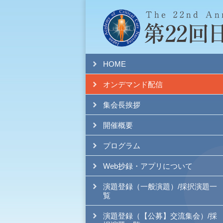
HOME
オンデマンド配信
集会長挨拶
開催概要
プログラム
Web抄録・アプリについて
演題登録（一般演題）/採択演題一
覧
演題登録（【公募】交流集会）/採